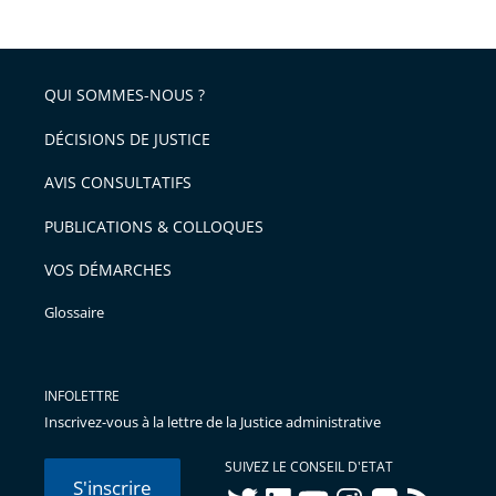
de
le
de
la
l'article
partage
police
pour
de
arriver
QUI SOMMES-NOUS ?
l'article
après
pour
DÉCISIONS DE JUSTICE
arriver
AVIS CONSULTATIFS
avant
PUBLICATIONS & COLLOQUES
VOS DÉMARCHES
Glossaire
INFOLETTRE
Inscrivez-vous à la lettre de la Justice administrative
SUIVEZ LE CONSEIL D'ETAT
S'inscrire
twitter
linkedIn
youtube
instagram
flickr
rss