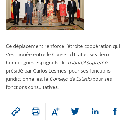
Ce déplacement renforce l’étroite coopération qui
s’est nouée entre le Conseil d’Etat et ses deux
homologues espagnols : le
Tribunal supremo
,
présidé par Carlos Lesmes, pour ses fonctions
juridictionnelles, le
Consejo de Estado
pour ses
fonctions consultatives.
Passer
Augmenter
le
ou
réduire
partage
Passer
la
taille