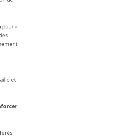
n pour «
 des
inement
ille et
nforcer
éférés