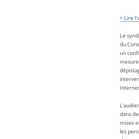
> Lire 
Le synd
du Cons
un confi
mesures 
dépista
interve
Internes
L’audien
dans de
mises e
les pers