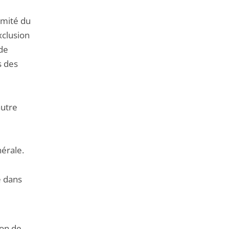
imité du
xclusion
 de
s des
autre
érale.
e dans
son de