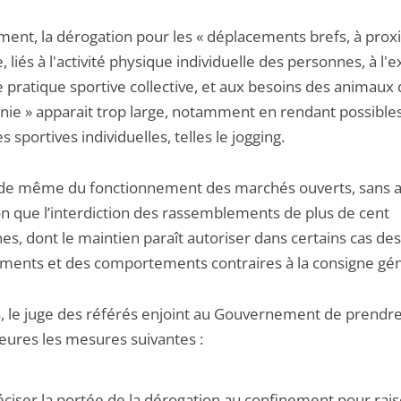
ement, la dérogation pour les « déplacements brefs, à prox
, liés à l'activité physique individuelle des personnes, à l'e
 pratique sportive collective, et aux besoins des animaux
ie » apparait trop large, notamment en rendant possible
s sportives individuelles, telles le jogging.
a de même du fonctionnement des marchés ouverts, sans 
ion que l’interdiction des rassemblements de plus de cent
s, dont le maintien paraît autoriser dans certains cas des
ments et des comportements contraires à la consigne gén
s, le juge des référés enjoint au Gouvernement de prendr
heures les mesures suivantes :
éciser la portée de la dérogation au confinement pour rai