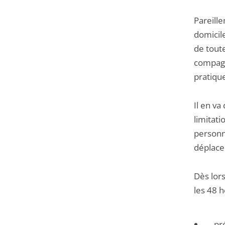
Pareill
domicile
de toute
compagn
pratique
Il en v
limitat
personne
déplace
Dès lor
les 48 
pr