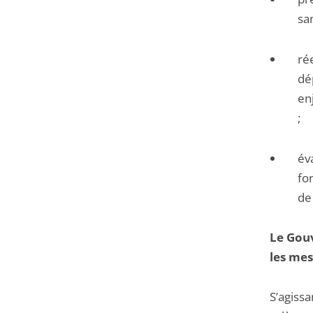
san
ré
dé
en
;
év
fo
de
Le Gouv
les mes
S’agissa