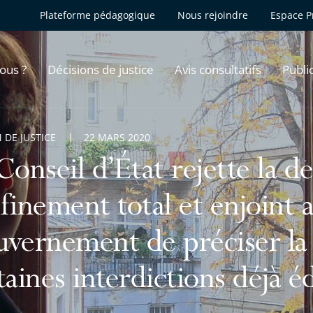
Plateforme pédagogique
Nous rejoindre
Espace P
ous ?
Décisions de justice
Avis consultatifs
Publi
 DE JUSTICE
22 MARS 2020
Conseil d’État rejette la 
finement total et enjoint 
vernement de préciser la
taines interdictions déjà é