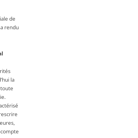
iale de
, a rendu
al
rités
’hui la
 toute
ie.
actérisé
rescrire
heures,
t compte