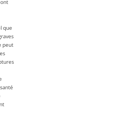
 ont
el que
graves
e peut
des
ptures
e
 santé
e
nt