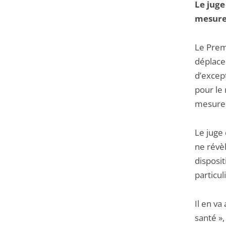
Le juge
mesures
Le Premi
déplace
d’except
pour le
mesures 
Le juge
ne révè
disposi
particul
Il en va
santé »,