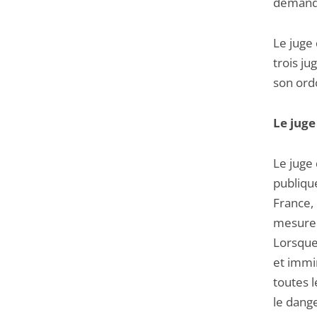
demande
Le juge 
trois ju
son ord
Le juge
Le juge 
publique
France, 
mesure 
Lorsque 
et immi
toutes l
le dang