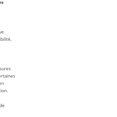
es
ve
bilité,
esures
ertaines
en
ion.
 de