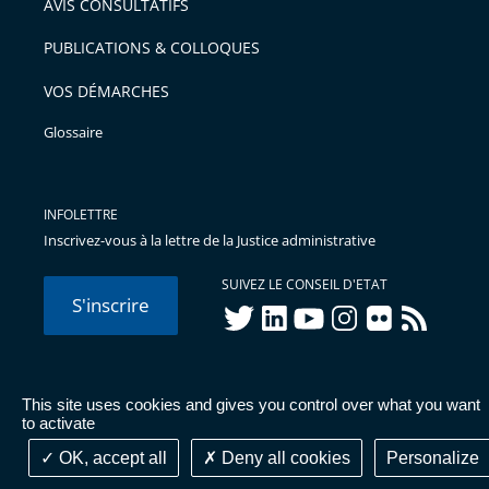
AVIS CONSULTATIFS
avant
PUBLICATIONS & COLLOQUES
VOS DÉMARCHES
Glossaire
INFOLETTRE
Inscrivez-vous à la lettre de la Justice administrative
SUIVEZ LE CONSEIL D'ETAT
S'inscrire
twitter
linkedIn
youtube
instagram
flickr
rss
This site uses cookies and gives you control over what you want
© Conseil d'État 2026 -
Mentions légales
-
Cookies
-
Données
to activate
personnelles
-
Publications administratives
-
Accessibilité :
partiellement conforme
OK, accept all
Deny all cookies
Personalize