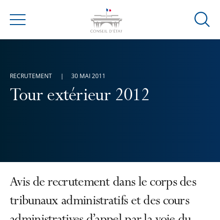
Ouvrir
Menu
la
modal
de
reche
RECRUTEMENT
30 MAI 2011
Tour extérieur 2012
Avis de recrutement dans le corps des
tribunaux administratifs et des cours