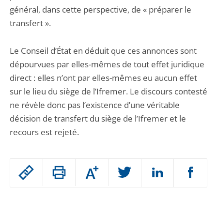
général, dans cette perspective, de « préparer le
transfert ».
Le Conseil d’État en déduit que ces annonces sont
dépourvues par elles-mêmes de tout effet juridique
direct : elles n’ont par elles-mêmes eu aucun effet
sur le lieu du siège de l’Ifremer. Le discours contesté
ne révèle donc pas l’existence d’une véritable
décision de transfert du siège de l’Ifremer et le
recours est rejeté.
Passer
Augmenter
le
ou
réduire
partage
Passer
la
taille
de
le
de
la