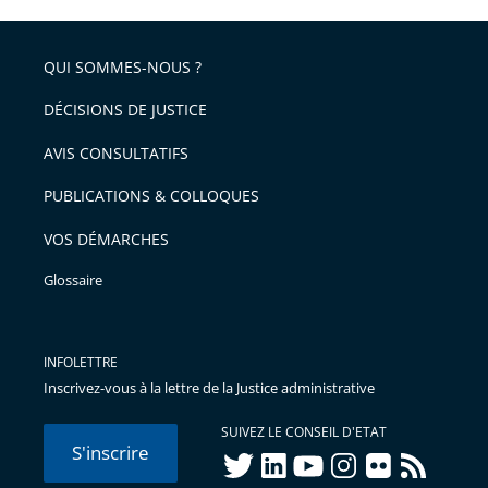
l'article
partage
police
pour
de
arriver
QUI SOMMES-NOUS ?
l'article
après
pour
DÉCISIONS DE JUSTICE
arriver
AVIS CONSULTATIFS
avant
PUBLICATIONS & COLLOQUES
VOS DÉMARCHES
Glossaire
INFOLETTRE
Inscrivez-vous à la lettre de la Justice administrative
SUIVEZ LE CONSEIL D'ETAT
S'inscrire
twitter
linkedIn
youtube
instagram
flickr
rss