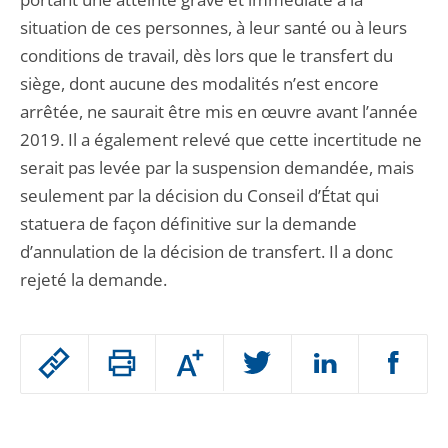
situation de ces personnes, à leur santé ou à leurs
conditions de travail, dès lors que le transfert du
siège, dont aucune des modalités n’est encore
arrêtée, ne saurait être mis en œuvre avant l’année
2019. Il a également relevé que cette incertitude ne
serait pas levée par la suspension demandée, mais
seulement par la décision du Conseil d’État qui
statuera de façon définitive sur la demande
d’annulation de la décision de transfert. Il a donc
rejeté la demande.
Passer
Augmenter
le
ou
réduire
partage
Passer
la
taille
de
le
de
la