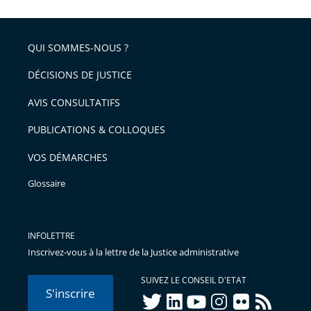
l'article
partage
police
pour
de
arriver
QUI SOMMES-NOUS ?
l'article
après
pour
DÉCISIONS DE JUSTICE
arriver
AVIS CONSULTATIFS
avant
PUBLICATIONS & COLLOQUES
VOS DÉMARCHES
Glossaire
INFOLETTRE
Inscrivez-vous à la lettre de la Justice administrative
SUIVEZ LE CONSEIL D'ETAT
S'inscrire
twitter
linkedIn
youtube
instagram
flickr
rss