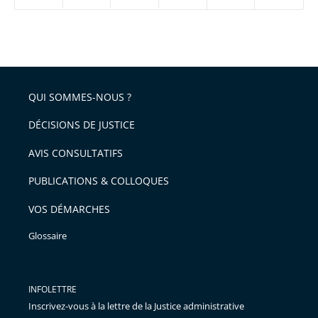
ou
réduire
partage
Passer
la
taille
de
le
de
la
l'article
partage
police
pour
de
arriver
QUI SOMMES-NOUS ?
l'article
après
pour
DÉCISIONS DE JUSTICE
arriver
AVIS CONSULTATIFS
avant
PUBLICATIONS & COLLOQUES
VOS DÉMARCHES
Glossaire
INFOLETTRE
Inscrivez-vous à la lettre de la Justice administrative