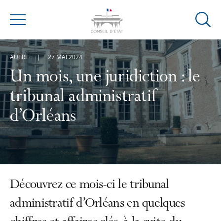
Ouvrir
Menu
la
modal
AUTRE
27 MAI 2024
de
reche
Un mois, une juridiction : le
tribunal administratif
d’Orléans
Découvrez ce mois-ci le tribunal
administratif d’Orléans en quelques