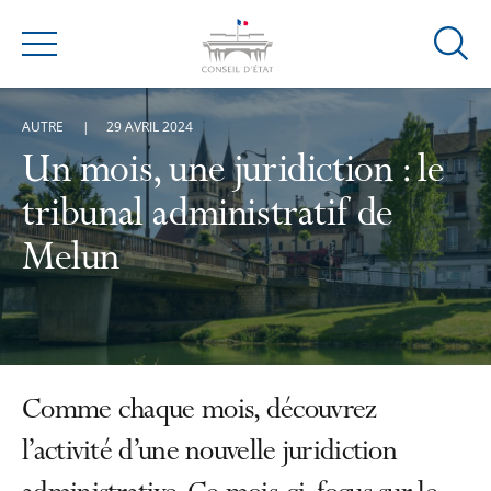
Ouvrir
Menu
la
modal
AUTRE
29 AVRIL 2024
de
reche
Un mois, une juridiction : le
tribunal administratif de
Melun
Comme chaque mois, découvrez
l’activité d’une nouvelle juridiction