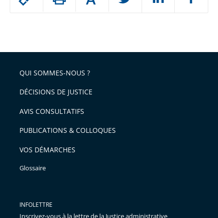
Augmenter
le
ou
réduire
partage
Passer
la
taille
de
le
de
la
l'article
partage
police
pour
de
arriver
QUI SOMMES-NOUS ?
l'article
après
pour
DÉCISIONS DE JUSTICE
arriver
AVIS CONSULTATIFS
avant
PUBLICATIONS & COLLOQUES
VOS DÉMARCHES
Glossaire
INFOLETTRE
Inscrivez-vous à la lettre de la Justice administrative