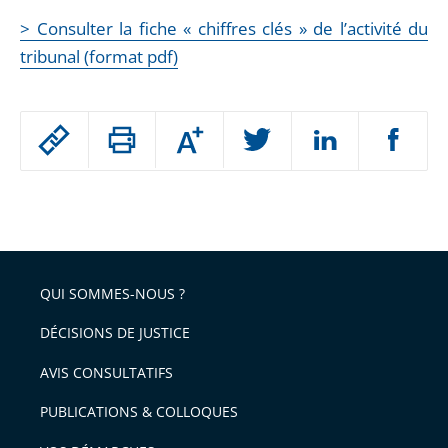
> Consulter la fiche « chiffres clés » de l’activité du
tribunal (format pdf)
Passer
Augmenter
le
ou
réduire
partage
Passer
la
taille
de
le
de
la
l'article
partage
police
pour
de
arriver
QUI SOMMES-NOUS ?
l'article
après
pour
DÉCISIONS DE JUSTICE
arriver
AVIS CONSULTATIFS
avant
PUBLICATIONS & COLLOQUES