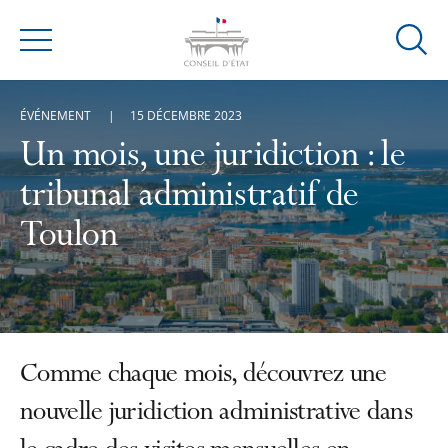
Ouvrir
Menu
la
modal
ÉVÉNEMENT
15 DÉCEMBRE 2023
de
reche
Un mois, une juridiction : le
tribunal administratif de
Toulon
Comme chaque mois, découvrez une
nouvelle juridiction administrative dans