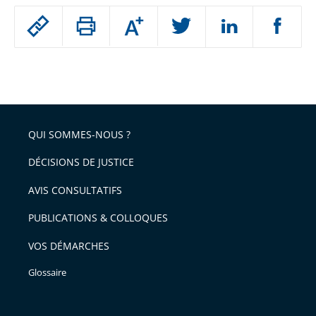
Passer
Augmenter
le
ou
réduire
partage
Passer
la
taille
de
le
de
la
l'article
partage
police
pour
de
arriver
QUI SOMMES-NOUS ?
l'article
après
pour
DÉCISIONS DE JUSTICE
arriver
AVIS CONSULTATIFS
avant
PUBLICATIONS & COLLOQUES
VOS DÉMARCHES
Glossaire