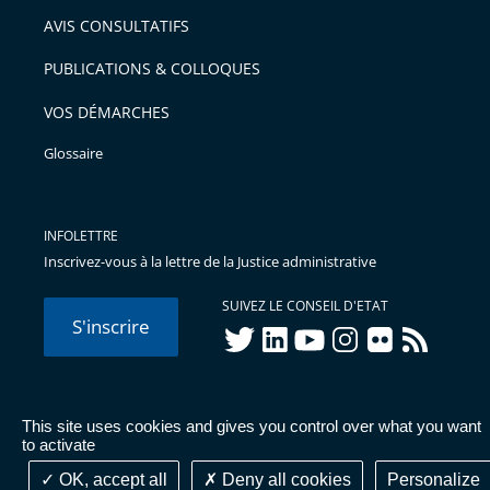
arriver
AVIS CONSULTATIFS
avant
PUBLICATIONS & COLLOQUES
VOS DÉMARCHES
Glossaire
INFOLETTRE
Inscrivez-vous à la lettre de la Justice administrative
SUIVEZ LE CONSEIL D'ETAT
S'inscrire
twitter
linkedIn
youtube
instagram
flickr
rss
This site uses cookies and gives you control over what you want
© Conseil d'État 2026 -
Mentions légales
-
Cookies
-
Données
to activate
personnelles
-
Publications administratives
-
Accessibilité :
partiellement conforme
OK, accept all
Deny all cookies
Personalize