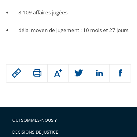
8 109 affaires jugées
délai moyen de jugement : 10 mois et 27 jours
Passer
Augmenter
le
ou
réduire
partage
Passer
la
taille
de
le
de
la
l'article
partage
police
pour
de
arriver
QUI SOMMES-NOUS ?
l'article
après
pour
DÉCISIONS DE JUSTICE