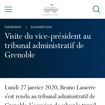
Ouvrir
Menu
la
modal
ÉVÉNEMENT
30 JANVIER 2020
de
reche
Visite du vice-président au
tribunal administratif de
Grenoble
Lundi 27 janvier 2020, Bruno Lasserre
s’est rendu au tribunal administratif de