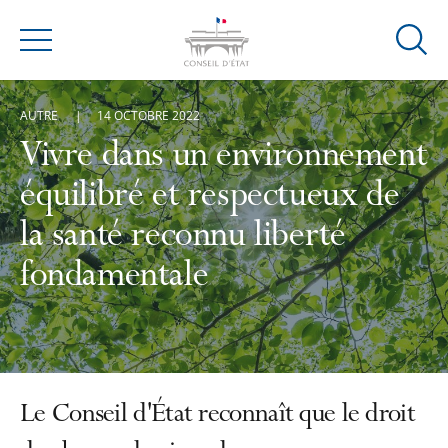
Ouvrir
Menu
la
modal
AUTRE
14 OCTOBRE 2022
de
reche
Vivre dans un environnement
équilibré et respectueux de
la santé reconnu liberté
fondamentale
Le Conseil d'État reconnaît que le droit