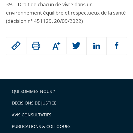
39. Droit de chacun de vivre dans un
environnement équilibré et respectueux de la santé
(décision n° 451129, 20/09/2022)
Passer
Augmenter
le
ou
réduire
partage
Passer
la
taille
de
le
de
la
l'article
partage
police
pour
de
arriver
QUI SOMMES-NOUS ?
l'article
après
pour
DÉCISIONS DE JUSTICE
arriver
AVIS CONSULTATIFS
avant
PUBLICATIONS & COLLOQUES