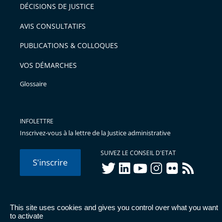
pour
DÉCISIONS DE JUSTICE
arriver
AVIS CONSULTATIFS
avant
PUBLICATIONS & COLLOQUES
VOS DÉMARCHES
Glossaire
INFOLETTRE
Inscrivez-vous à la lettre de la Justice administrative
SUIVEZ LE CONSEIL D'ETAT
S'inscrire
twitter
linkedIn
youtube
instagram
flickr
rss
This site uses cookies and gives you control over what you want
© Conseil d'État 2026 -
Mentions légales
-
Cookies
-
Données
to activate