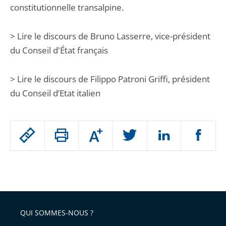
constitutionnelle transalpine.
> Lire le discours de Bruno Lasserre, vice-président
du Conseil d'État français
> Lire le discours de Filippo Patroni Griffi, président
du Conseil d’Etat italien
Passer
Augmenter
le
ou
réduire
partage
Passer
la
taille
de
le
de
la
l'article
partage
police
pour
de
arriver
QUI SOMMES-NOUS ?
l'article
après