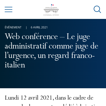
Ouvrir
Menu
la
modal
ÉVÉNEMENT
6 AVRIL 2021
de
reche
Web conférence – Le juge
administratif comme juge de
l’urgence, un regard franco-
italien
Lundi 12 avril 2021, dans le cadre de