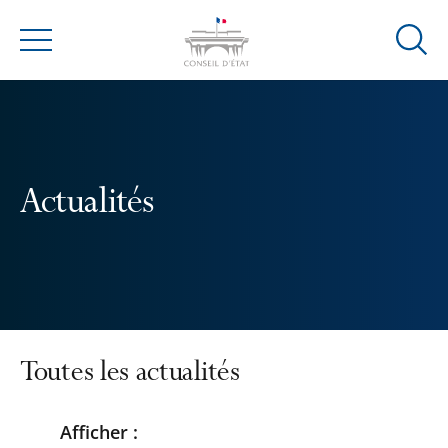
Ouvrir
Menu
la
modal
de
reche
Actualités
Toutes les actualités
Afficher :
Passer
Passer