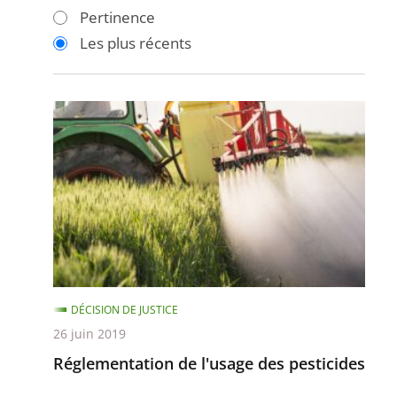
les
les
Pertinence
filtres
filtres
Les plus récents
pour
pour
arriver
arriver
après
avant
Réglementation
de
l'usage
des
pesticides
DÉCISION DE JUSTICE
26 juin 2019
Réglementation de l'usage des pesticides