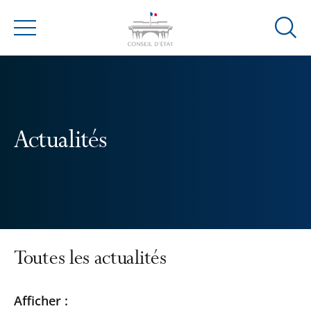
Ouvrir
Menu
la
modal
de
reche
Actualités
Toutes les actualités
Passer
Passer
Afficher :