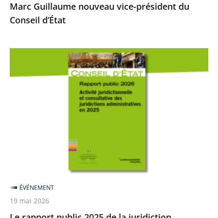
Marc Guillaume nouveau vice-président du
Conseil d’État
Le
rapport
public
2025
de
la
juridiction
administrative
est
en
ÉVÉNEMENT
ligne
19 mai 2026
Le rapport public 2025 de la juridiction