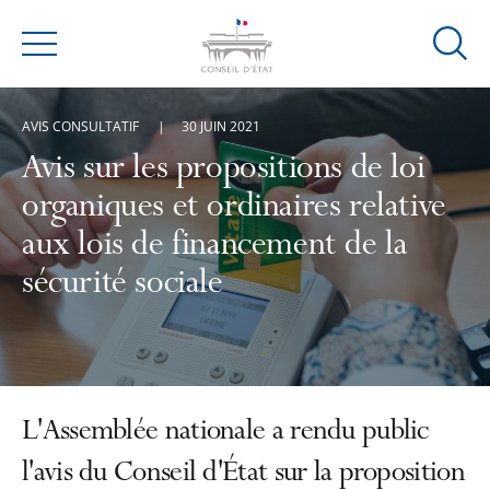
Ouvrir
Menu
la
modal
AVIS CONSULTATIF
30 JUIN 2021
de
reche
Avis sur les propositions de loi
organiques et ordinaires relative
aux lois de financement de la
sécurité sociale
L'Assemblée nationale a rendu public
l'avis du Conseil d'État sur la proposition