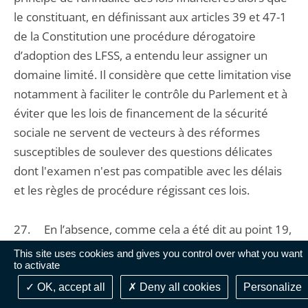
le constituant, en définissant aux articles 39 et 47-1
de la Constitution une procédure dérogatoire
d’adoption des LFSS, a entendu leur assigner un
domaine limité. Il considère que cette limitation vise
notamment à faciliter le contrôle du Parlement et à
éviter que les lois de financement de la sécurité
sociale ne servent de vecteurs à des réformes
susceptibles de soulever des questions délicates
dont l'examen n'est pas compatible avec les délais
et les règles de procédure régissant ces lois.
27. En l’absence, comme cela a été dit au point 19,
de décisions du Conseil constitutionnel dégageant
This site uses cookies and gives you control over what you want
to activate
des critères définissant le domaine facultatif des
LFSS, le Conseil d’Etat estime en conséquence
OK, accept all
Deny all cookies
Personalize
préférable de ne pas retenir ces dispositions qui