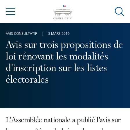
Ouvrir
Menu
la
modal
AVIS CONSULTATIF
3 MARS 2016
de
reche
Avis sur trois propositions de
loi rénovant les modalités
d'inscription sur les listes
électorales
L'Assemblée nationale a publié l'avis sur