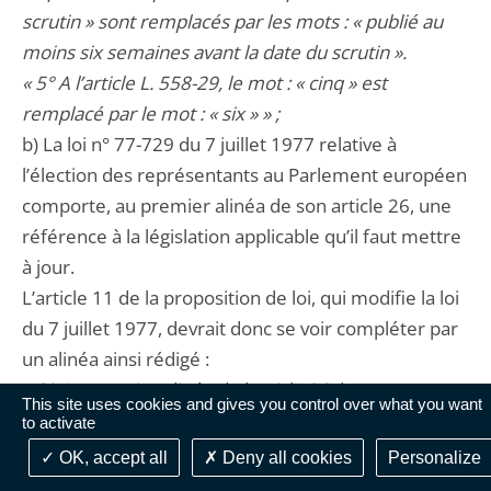
scrutin » sont remplacés par les mots : « publié au
moins six semaines avant la date du scrutin ».
« 5° A l’article L. 558-29, le mot : « cinq » est
remplacé par le mot : « six » » ;
b) La loi n° 77-729 du 7 juillet 1977 relative à
l’élection des représentants au Parlement européen
comporte, au premier alinéa de son article 26, une
référence à la législation applicable qu’il faut mettre
à jour.
L’article 11 de la proposition de loi, qui modifie la loi
du 7 juillet 1977, devrait donc se voir compléter par
un alinéa ainsi rédigé :
« 3° Au premier alinéa de l’article 26, les mots : « La
This site uses cookies and gives you control over what you want
présente loi, dans sa rédaction résultant de la loi n°
to activate
2013-1159 du 16 décembre 2013 transposant la
OK, accept all
Deny all cookies
Personalize
directive 2013/1/UE du Conseil, du 20 décembre