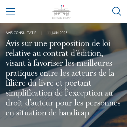
Ouvrir
Menu
la
modal
AVIS CONSULTATIF
11 JUIN 2025
de
reche
Avis sur une proposition de loi
relative au contrat d’édition,
visant à favoriser les meilleures
pratiques entre les acteurs de la
filière du livre et portant
simplification de l’exception au
droit d’auteur pour les personnes
en situation de handicap