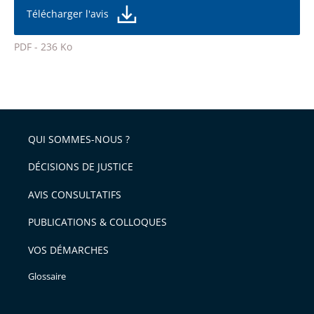
taille
de
Télécharger l'avis
de
la
l'article
police
PDF - 236 Ko
pour
Passer
arriver
le
après
partage
de
QUI SOMMES-NOUS ?
l'article
pour
DÉCISIONS DE JUSTICE
arriver
AVIS CONSULTATIFS
avant
PUBLICATIONS & COLLOQUES
VOS DÉMARCHES
Glossaire