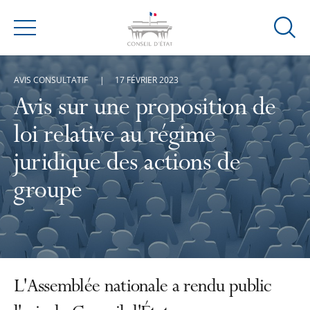
Ouvrir
Menu
la
modal
AVIS CONSULTATIF
17 FÉVRIER 2023
de
reche
Avis sur une proposition de
loi relative au régime
juridique des actions de
groupe
L'Assemblée nationale a rendu public