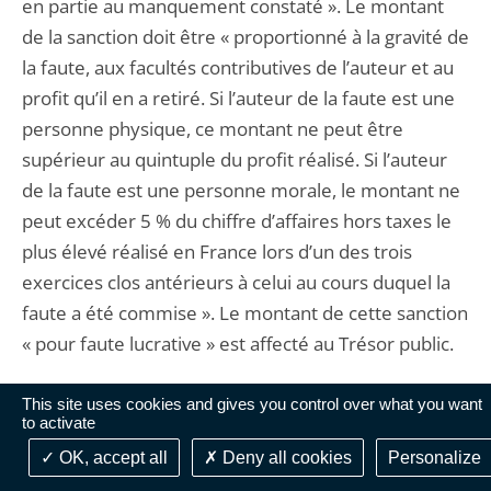
en partie au manquement constaté ». Le montant
de la sanction doit être « proportionné à la gravité de
la faute, aux facultés contributives de l’auteur et au
profit qu’il en a retiré. Si l’auteur de la faute est une
personne physique, ce montant ne peut être
supérieur au quintuple du profit réalisé. Si l’auteur
de la faute est une personne morale, le montant ne
peut excéder 5 % du chiffre d’affaires hors taxes le
plus élevé réalisé en France lors d’un des trois
exercices clos antérieurs à celui au cours duquel la
faute a été commise ». Le montant de cette sanction
« pour faute lucrative » est affecté au Trésor public.
19. Inspirée du projet de réforme de la
This site uses cookies and gives you control over what you want
to activate
responsabilité civile publié par le garde des sceaux,
OK, accept all
Deny all cookies
Personalize
ministre de la justice en mars 2017, elle est, selon