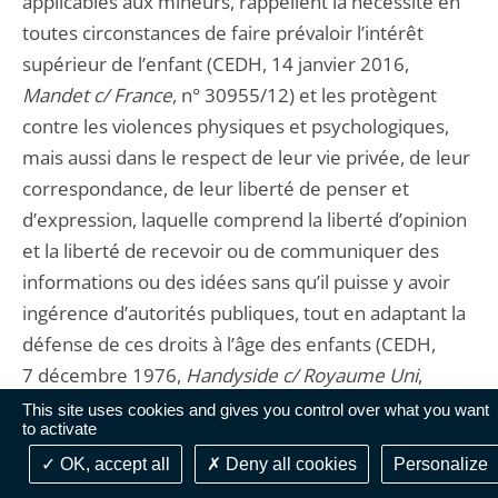
applicables aux mineurs, rappellent la nécessité en
toutes circonstances de faire prévaloir l’intérêt
supérieur de l’enfant (CEDH, 14 janvier 2016,
Mandet c/ France
, n° 30955/12) et les protègent
contre les violences physiques et psychologiques,
mais aussi dans le respect de leur vie privée, de leur
correspondance, de leur liberté de penser et
d’expression, laquelle comprend la liberté d’opinion
et la liberté de recevoir ou de communiquer des
informations ou des idées sans qu’il puisse y avoir
ingérence d’autorités publiques, tout en adaptant la
défense de ces droits à l’âge des enfants (CEDH,
7 décembre 1976,
Handyside c/ Royaume Uni
,
n° 5493/72). L’article 24 de la Charte énonce
This site uses cookies and gives you control over what you want
to activate
également le principe de l’intérêt supérieur de
OK, accept all
Deny all cookies
Personalize
l’enfant.