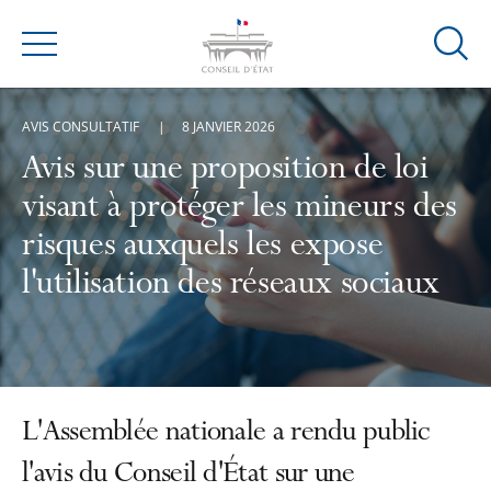
Ouvrir
Menu
la
modal
AVIS CONSULTATIF
8 JANVIER 2026
de
reche
Avis sur une proposition de loi
visant à protéger les mineurs des
risques auxquels les expose
l'utilisation des réseaux sociaux
L'Assemblée nationale a rendu public
l'avis du Conseil d'État sur une