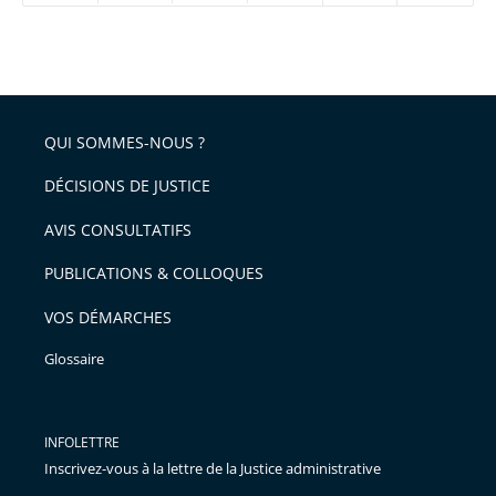
réduire
partage
Passer
la
taille
de
le
de
la
l'article
partage
police
pour
de
arriver
QUI SOMMES-NOUS ?
l'article
après
pour
DÉCISIONS DE JUSTICE
arriver
AVIS CONSULTATIFS
avant
PUBLICATIONS & COLLOQUES
VOS DÉMARCHES
Glossaire
INFOLETTRE
Inscrivez-vous à la lettre de la Justice administrative