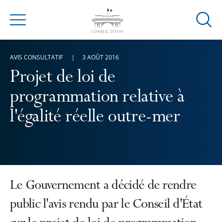
Ouvrir
Menu
la
modal
AVIS CONSULTATIF
3 AOÛT 2016
de
reche
Projet de loi de
programmation relative à
l'égalité réelle outre-mer
Le Gouvernement a décidé de rendre
public l'avis rendu par le Conseil d'État