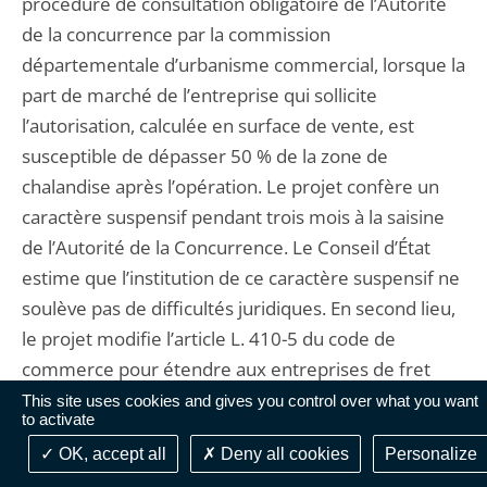
procédure de consultation obligatoire de l’Autorité
de la concurrence par la commission
départementale d’urbanisme commercial, lorsque la
part de marché de l’entreprise qui sollicite
l’autorisation, calculée en surface de vente, est
susceptible de dépasser 50 % de la zone de
chalandise après l’opération. Le projet confère un
caractère suspensif pendant trois mois à la saisine
de l’Autorité de la Concurrence. Le Conseil d’État
estime que l’institution de ce caractère suspensif ne
soulève pas de difficultés juridiques. En second lieu,
le projet modifie l’article L. 410-5 du code de
commerce pour étendre aux entreprises de fret
maritime et aux transitaires la liste des opérateurs
This site uses cookies and gives you control over what you want
to activate
économiques participant, dans les collectivités
OK, accept all
Deny all cookies
Personalize
relevant de l'article 73 de la Constitution et dans les