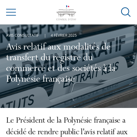
Ouvrir
Menu
la
modal
AVIS CONSULTATIF
4 FÉVRIER 2025
de
reche
Avis relatif aux modalités de
transfert du registre du
commerce et des sociétés à la
Polynésie française
Le Président de la Polynésie française a
décidé de rendre public l'avis relatif aux