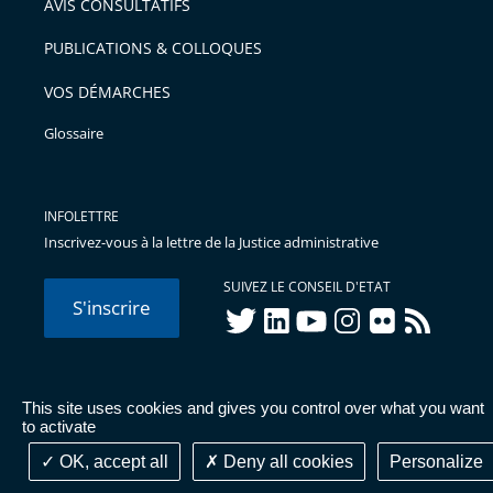
AVIS CONSULTATIFS
avant
PUBLICATIONS & COLLOQUES
VOS DÉMARCHES
Glossaire
INFOLETTRE
Inscrivez-vous à la lettre de la Justice administrative
SUIVEZ LE CONSEIL D'ETAT
S'inscrire
twitter
linkedIn
youtube
instagram
flickr
rss
This site uses cookies and gives you control over what you want
© Conseil d'État 2026 -
Mentions légales
-
Cookies
-
Données
to activate
personnelles
-
Publications administratives
-
Accessibilité :
partiellement conforme
OK, accept all
Deny all cookies
Personalize