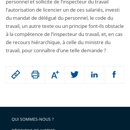
personnel et sollicite de l’inspecteur du travail
l’autorisation de licencier un de ces salariés, investi
du mandat de délégué du personnel, le code du
travail, un autre texte ou un principe font-ils obstacle
à la compétence de l’inspecteur du travail, et, en cas
de recours hiérarchique, à celle du ministre du
travail, pour connaître d’une telle demande ?
Passer
Augmenter
le
ou
réduire
partage
Passer
la
taille
de
le
de
la
l'article
partage
police
pour
de
arriver
QUI SOMMES-NOUS ?
l'article
après
pour