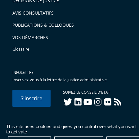
DÉCISIONS DE JUSTICE
arriver
AVIS CONSULTATIFS
avant
PUBLICATIONS & COLLOQUES
VOS DÉMARCHES
Glossaire
INFOLETTRE
Inscrivez-vous à la lettre de la Justice administrative
SUIVEZ LE CONSEIL D'ETAT
S'inscrire
twitter
linkedIn
youtube
instagram
flickr
rss
This site uses cookies and gives you control over what you want
© Conseil d'État 2026 -
Mentions légales
-
Cookies
-
Données
to activate
personnelles
-
Publications administratives
-
Accessibilité :