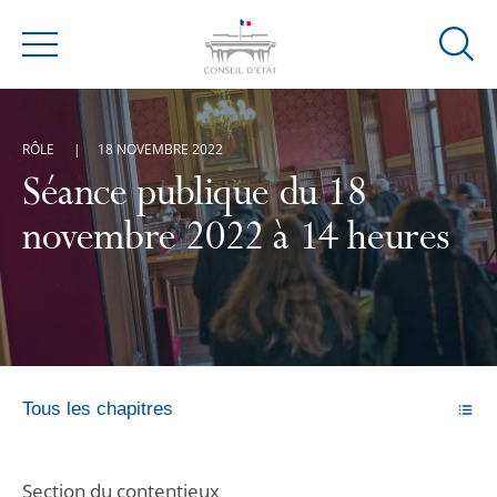
Ouvrir
Menu
la
modal
de
RÔLE
18 NOVEMBRE 2022
reche
Séance publique du 18
novembre 2022 à 14 heures
Tous les chapitres
Section du contentieux