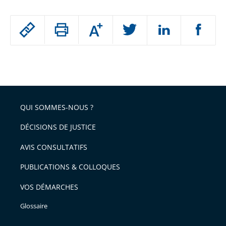
Passer
Augmenter
le
ou
réduire
partage
Passer
la
taille
de
le
de
la
l'article
partage
police
pour
de
arriver
QUI SOMMES-NOUS ?
l'article
après
pour
DÉCISIONS DE JUSTICE
arriver
AVIS CONSULTATIFS
avant
PUBLICATIONS & COLLOQUES
VOS DÉMARCHES
Glossaire