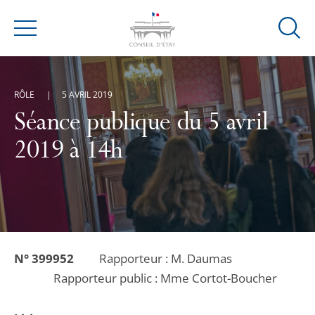
Ouvrir
Menu
la
modal
de
RÔLE
5 AVRIL 2019
reche
Séance publique du 5 avril
2019 à 14h
N° 399952
Rapporteur : M. Daumas
Rapporteur public : Mme Cortot-Boucher