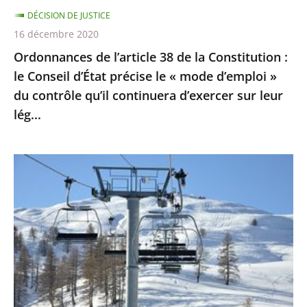
Conseil
DÉCISION DE JUSTICE
d’État
16 décembre 2020
précise
Ordonnances de l’article 38 de la Constitution :
le
le Conseil d’État précise le « mode d’emploi »
«
du contrôle qu’il continuera d’exercer sur leur
mode
lég...
d’emploi
»
du
Sports
contrôle
d’hiver
qu’il
:
continuera
le
d’exercer
Conseil
sur
d’Etat
leur
ne
lég...
suspend