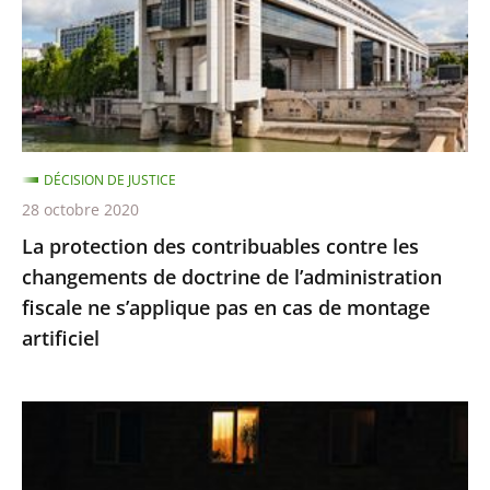
contre
les
changements
de
doctrine
de
DÉCISION DE JUSTICE
l’administration
28 octobre 2020
fiscale
La protection des contribuables contre les
ne
changements de doctrine de l’administration
s’applique
fiscale ne s’applique pas en cas de montage
pas
artificiel
en
cas
de
Le
montage
juge
artificiel
des