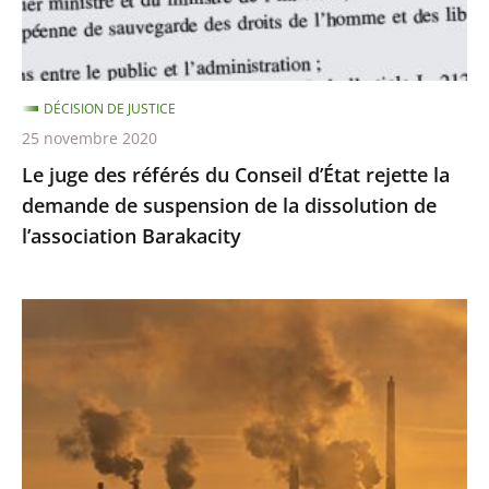
rejette
la
demande
DÉCISION DE JUSTICE
de
25 novembre 2020
suspension
Le juge des référés du Conseil d’État rejette la
de
demande de suspension de la dissolution de
la
l’association Barakacity
dissolution
de
l’association
Émissions
Barakacity
de
gaz
à
effet
de