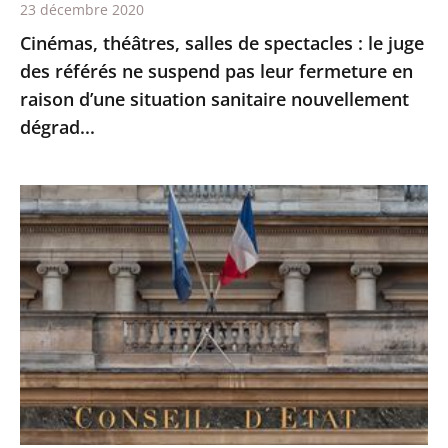
23 décembre 2020
suspend
Cinémas, théâtres, salles de spectacles : le juge
pas
des référés ne suspend pas leur fermeture en
leur
raison d’une situation sanitaire nouvellement
fermeture
dégrad...
en
raison
d’une
Ordonnances
situation
de
sanitaire
l’article
nouvellement
38
dégrad...
de
la
Constitution
:
le