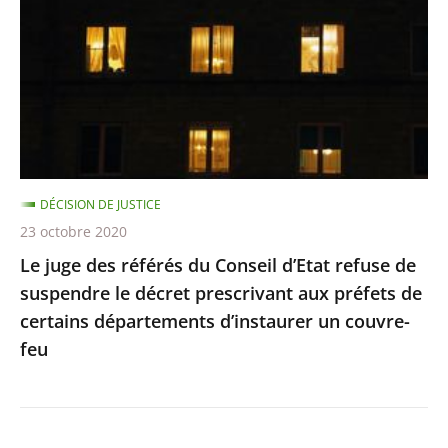
référés
du
Conseil
d’Etat
refuse
de
suspendre
DÉCISION DE JUSTICE
le
23 octobre 2020
décret
Le juge des référés du Conseil d’Etat refuse de
prescrivant
suspendre le décret prescrivant aux préfets de
aux
certains départements d’instaurer un couvre-
préfets
feu
de
certains
départements
d’instaurer