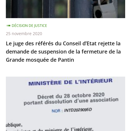
rejette
la
demande
DÉCISION DE JUSTICE
de
25 novembre 2020
suspension
Le juge des référés du Conseil d’Etat rejette la
de
demande de suspension de la fermeture de la
la
Grande mosquée de Pantin
fermeture
de
la
Le
Grande
juge
mosquée
des
de
référés
Pantin
du
Conseil
d’État