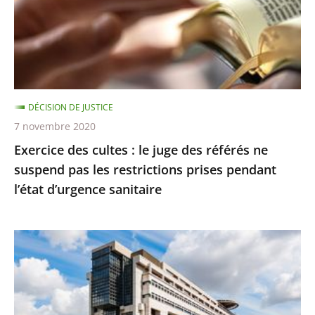
2030
juge
pourra
des
être
référés
respectée
ne
suspend
DÉCISION DE JUSTICE
pas
7 novembre 2020
les
Exercice des cultes : le juge des référés ne
restrictions
suspend pas les restrictions prises pendant
prises
l’état d’urgence sanitaire
pendant
l’état
d’urgence
La
sanitaire
protection
des
contribuables