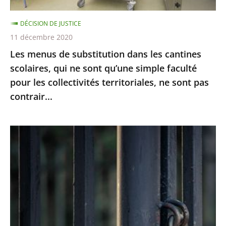
ne
DÉCISION DE JUSTICE
sont
11 décembre 2020
qu’une
Les menus de substitution dans les cantines
simple
scolaires, qui ne sont qu’une simple faculté
faculté
pour les collectivités territoriales, ne sont pas
pour
contrair...
les
collectivités
territoriales,
Le
ne
juge
sont
des
pas
référés
contrair...
du
Conseil
d’Etat