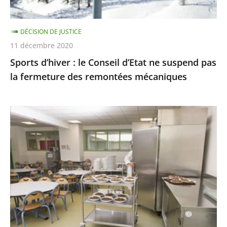
pas
la
DÉCISION DE JUSTICE
fermeture
11 décembre 2020
des
Sports d’hiver : le Conseil d’Etat ne suspend pas
remontées
la fermeture des remontées mécaniques
mécaniques
Les
menus
de
substitution
dans
les
cantines
scolaires,
qui