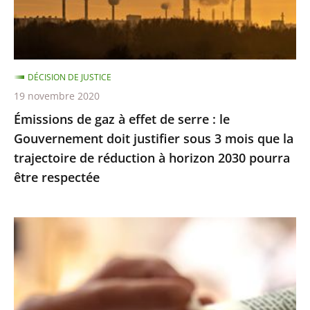
serre
:
le
Gouvernement
DÉCISION DE JUSTICE
doit
19 novembre 2020
justifier
Émissions de gaz à effet de serre : le
sous
Gouvernement doit justifier sous 3 mois que la
3
trajectoire de réduction à horizon 2030 pourra
mois
être respectée
que
la
trajectoire
Exercice
de
des
réduction
cultes
à
:
horizon
le