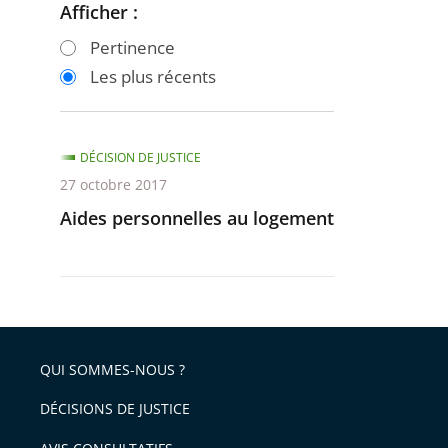
Afficher :
Passer
Passer
les
les
Pertinence
filtres
filtres
Les plus récents
pour
pour
arriver
arriver
après
avant
DÉCISION DE JUSTICE
27 octobre 2017
Aides personnelles au logement
QUI SOMMES-NOUS ?
DÉCISIONS DE JUSTICE