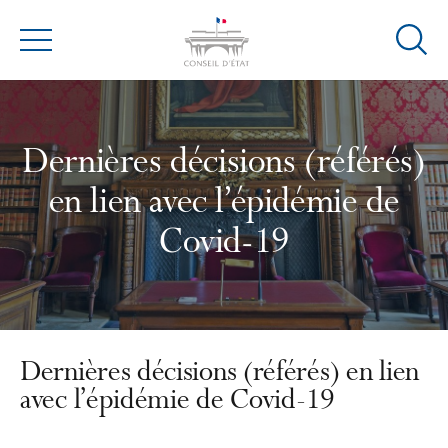
Ouvrir
Menu
la
modal
de
reche
Dernières décisions (référés)
en lien avec l’épidémie de
Covid-19
Dernières décisions (référés) en lien
avec l’épidémie de Covid-19