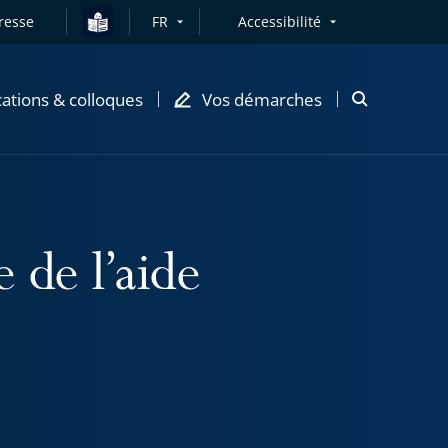
resse
FR
Accessibilité
cations & colloques
Vos démarches
Ouvrir
la
modale
de
recherche
 de l’aide