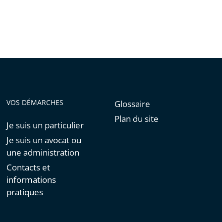
partage
après
de
l'article
pour
arriver
avant
VOS DÉMARCHES
Glossaire
Plan du site
Je suis un particulier
Je suis un avocat ou
une administration
Contacts et
informations
pratiques