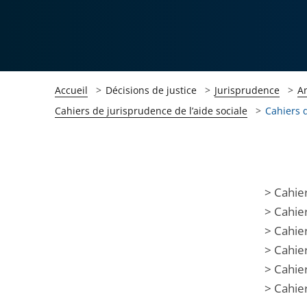
Accueil
Décisions de justice
Jurisprudence
A
Cahiers de jurisprudence de l’aide sociale
Cahiers d
Passer
Passer
> Cahier
la
la
> Cahier
navigation
navigation
> Cahier
de
de
> Cahier
l'article
l'article
> Cahier
pour
pour
> Cahier
arriver
arriver