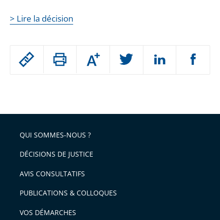
> Lire la décision
Passer
Augmenter
le
ou
réduire
partage
Passer
la
taille
de
le
de
la
l'article
partage
police
pour
de
arriver
QUI SOMMES-NOUS ?
l'article
après
pour
DÉCISIONS DE JUSTICE
arriver
AVIS CONSULTATIFS
avant
PUBLICATIONS & COLLOQUES
VOS DÉMARCHES