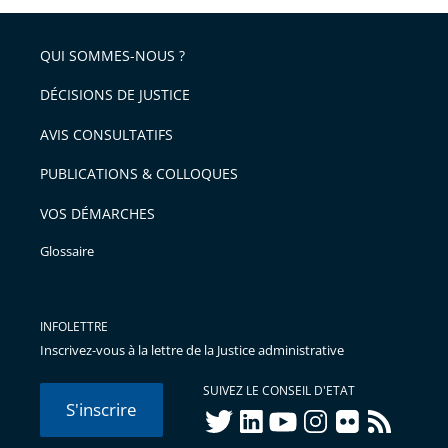
partage
pour
de
arriver
QUI SOMMES-NOUS ?
l'article
après
pour
DÉCISIONS DE JUSTICE
arriver
AVIS CONSULTATIFS
avant
PUBLICATIONS & COLLOQUES
VOS DÉMARCHES
Glossaire
INFOLETTRE
Inscrivez-vous à la lettre de la Justice administrative
SUIVEZ LE CONSEIL D'ETAT
S'inscrire
twitter
linkedIn
youtube
instagram
flickr
rss