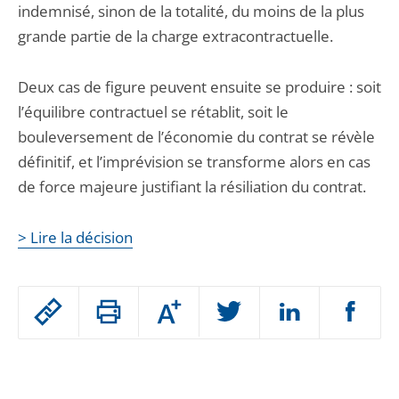
indemnisé, sinon de la totalité, du moins de la plus
grande partie de la charge extracontractuelle.
Deux cas de figure peuvent ensuite se produire : soit
l’équilibre contractuel se rétablit, soit le
bouleversement de l’économie du contrat se révèle
définitif, et l’imprévision se transforme alors en cas
de force majeure justifiant la résiliation du contrat.
> Lire la décision
Passer
Augmenter
le
ou
réduire
partage
Passer
la
taille
de
le
de
la
l'article
police