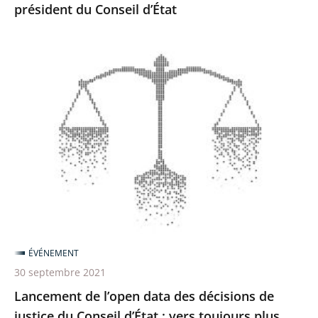
président du Conseil d’État
Lancement
de
l’open
data
des
décisions
de
justice
du
Conseil
ÉVÉNEMENT
d’État
30 septembre 2021
:
Lancement de l’open data des décisions de
vers
justice du Conseil d’État : vers toujours plus
toujours