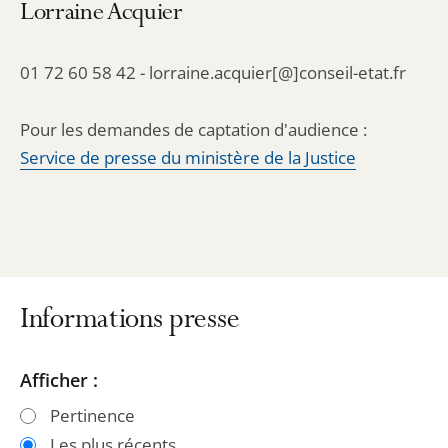
Lorraine Acquier
01 72 60 58 42 - lorraine.acquier[@]conseil-etat.fr
Pour les demandes de captation d'audience :
Service de presse du ministère de la Justice
Informations presse
Passer
Passer
Afficher :
les
les
Pertinence
filtres
filtres
Les plus récents