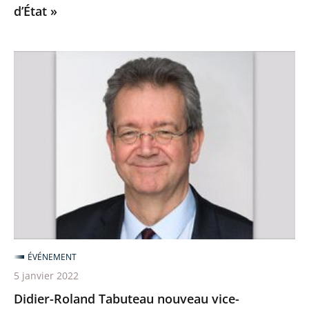
d’État »
rentrée
du
Conseil
Didier-
d’État
Roland
»
Tabuteau
nouveau
vice-
président
du
Conseil
d’État
ÉVÉNEMENT
5 janvier 2022
Didier-Roland Tabuteau nouveau vice-