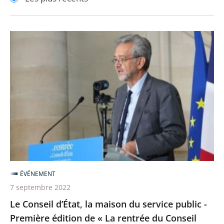
pour
pour
arriver
arriver
après
avant
Le
Conseil
d’État,
la
maison
du
service
public
-
Première
ÉVÉNEMENT
édition
7 septembre 2022
de
Le Conseil d’État, la maison du service public -
«
Première édition de « La rentrée du Conseil
La