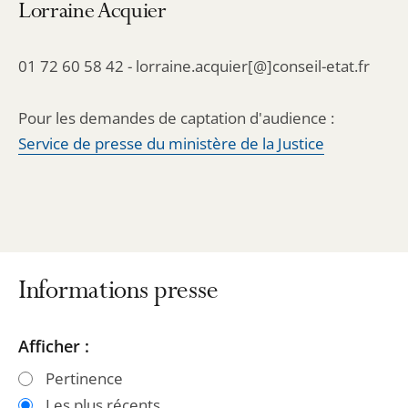
Lorraine Acquier
01 72 60 58 42 - lorraine.acquier[@]conseil-etat.fr
Pour les demandes de captation d'audience :
Service de presse du ministère de la Justice
Informations presse
Passer
Passer
Afficher :
les
les
Pertinence
filtres
filtres
Les plus récents