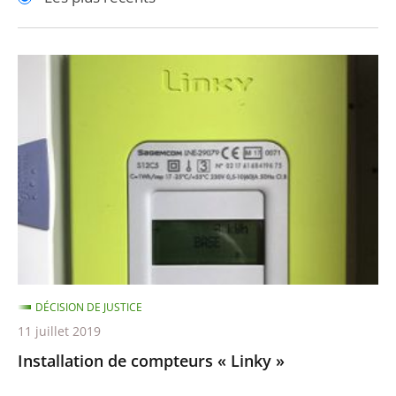
pour
pour
arriver
arriver
après
avant
Installation
de
compteurs
«
Linky
»
DÉCISION DE JUSTICE
11 juillet 2019
Installation de compteurs « Linky »