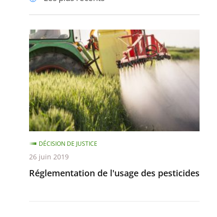
pour
pour
arriver
arriver
après
avant
Réglementation
de
l'usage
des
pesticides
DÉCISION DE JUSTICE
26 juin 2019
Réglementation de l'usage des pesticides