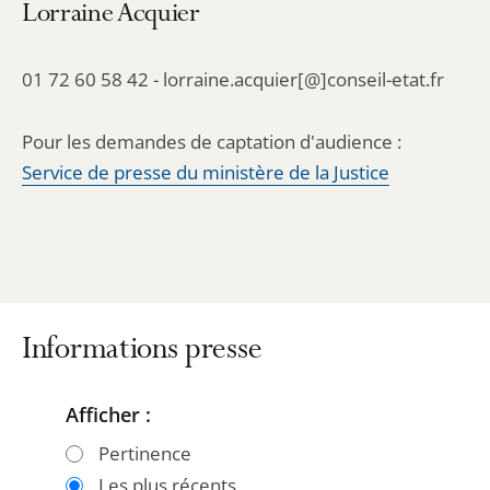
Lorraine Acquier
01 72 60 58 42 - lorraine.acquier[@]conseil-etat.fr
Pour les demandes de captation d'audience :
Service de presse du ministère de la Justice
Informations presse
Afficher :
Passer
Passer
les
les
Pertinence
filtres
filtres
Les plus récents