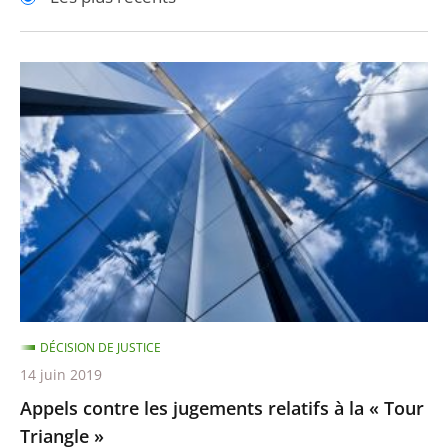
pour
pour
arriver
arriver
après
avant
Appels
contre
les
jugements
relatifs
à
la
«
Tour
Triangle
DÉCISION DE JUSTICE
»
14 juin 2019
Appels contre les jugements relatifs à la « Tour
Triangle »