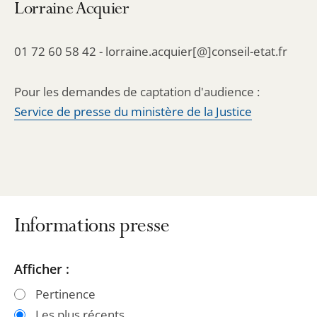
Lorraine Acquier
01 72 60 58 42 - lorraine.acquier[@]conseil-etat.fr
Pour les demandes de captation d'audience :
Service de presse du ministère de la Justice
Informations presse
Passer
Passer
Afficher :
les
les
Pertinence
filtres
filtres
Les plus récents