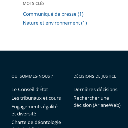
»
MOTS CLÉS
Communiqué de presse (1)
Nature et environnement (1)
Passer
les
filtres
pour
arriver
avant
QUI SOMMES-NOUS ?
DÉCISIONS DE JUSTICE
Le Conseil d'État
Dernières décisions
Les tribunaux et cours
Rechercher une
décision (ArianeWeb)
Engagements égalité
et diversité
Charte de déontologie