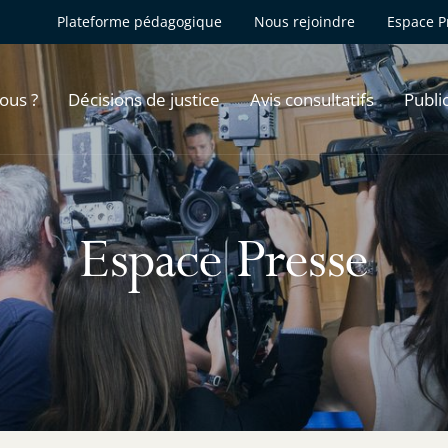
Plateforme pédagogique
Nous rejoindre
Espace P
ous ?
Décisions de justice
Avis consultatifs
Publi
Espace Presse