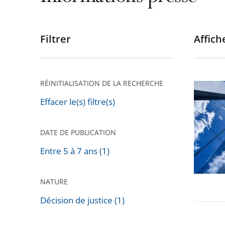
Filtrer
Affiche
Passer
les
filtres
pour
RÉINITIALISATION DE LA RECHERCHE
Appels
arriver
contre
Effacer le(s) filtre(s)
après
les
jugeme
DATE DE PUBLICATION
relatifs
Entre 5 à 7 ans (1)
à
la
NATURE
«
Tour
Décision de justice (1)
Triangle