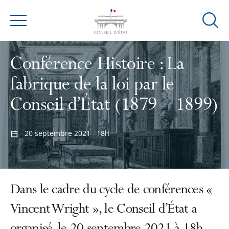
Ouvrir
Menu
la
modal
Conférence Histoire : La
de
reche
fabrique de la loi par le
Conseil d’État (1879 – 1899)
20 septembre 2021
18h
Dans le cadre du cycle de conférences «
Vincent Wright », le Conseil d’État a