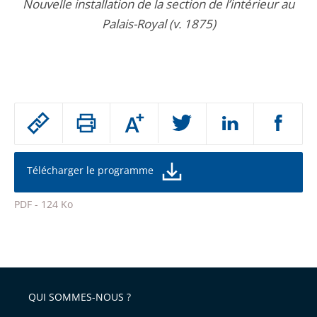
Nouvelle installation de la section de l’intérieur au
Palais-Royal (v. 1875)
Passer
Augmenter
le
ou
réduire
partage
la
taille
de
Télécharger le programme
de
la
l'article
police
PDF - 124 Ko
pour
Passer
arriver
le
après
partage
de
QUI SOMMES-NOUS ?
l'article