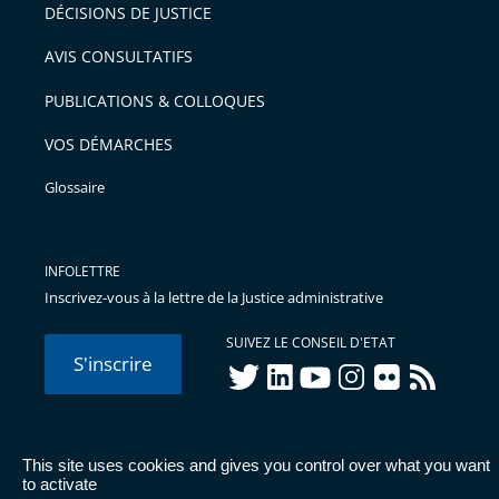
pour
DÉCISIONS DE JUSTICE
arriver
AVIS CONSULTATIFS
avant
PUBLICATIONS & COLLOQUES
VOS DÉMARCHES
Glossaire
INFOLETTRE
Inscrivez-vous à la lettre de la Justice administrative
SUIVEZ LE CONSEIL D'ETAT
S'inscrire
twitter
linkedIn
youtube
instagram
flickr
rss
This site uses cookies and gives you control over what you want
© Conseil d'État 2026 -
Mentions légales
-
Cookies
-
Données
to activate
personnelles
-
Publications administratives
-
Accessibilité :