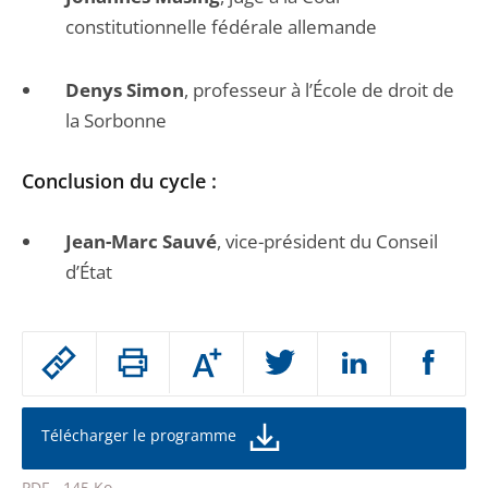
constitutionnelle fédérale allemande
Denys Simon
, professeur à l’École de droit de
la Sorbonne
Conclusion du cycle :
Jean-Marc Sauvé
, vice-président du Conseil
d’État
Passer
Augmenter
le
ou
réduire
partage
la
taille
de
Télécharger le programme
de
la
l'article
police
PDF - 145 Ko