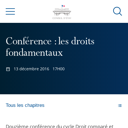
Ouvrir
Menu
la
modal
de
Conférence : les droits
reche
fondamentaux
13 décembre 2016
17H00
Tous les chapitres
Douzième conférence du cycle Droit comparé et