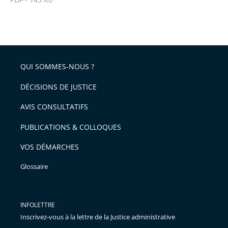
pour
Passer
arriver
le
après
partage
de
QUI SOMMES-NOUS ?
l'article
pour
DÉCISIONS DE JUSTICE
arriver
AVIS CONSULTATIFS
avant
PUBLICATIONS & COLLOQUES
VOS DÉMARCHES
Glossaire
INFOLETTRE
Inscrivez-vous à la lettre de la Justice administrative