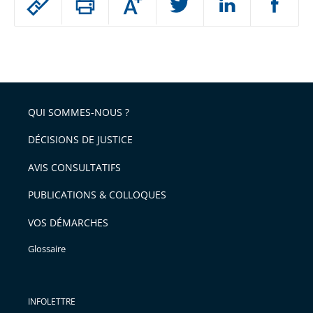
Augmenter
le
ou
réduire
partage
Passer
la
taille
de
le
de
la
l'article
partage
police
pour
de
arriver
QUI SOMMES-NOUS ?
l'article
après
pour
DÉCISIONS DE JUSTICE
arriver
AVIS CONSULTATIFS
avant
PUBLICATIONS & COLLOQUES
VOS DÉMARCHES
Glossaire
INFOLETTRE