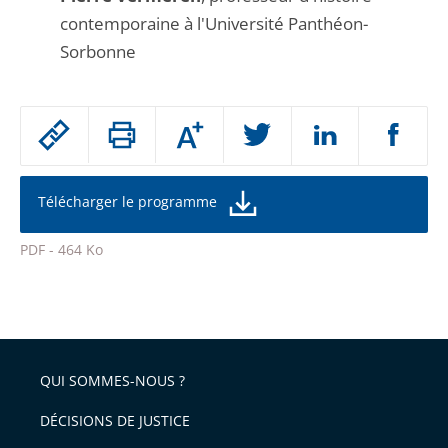
contemporaine à l'Université Panthéon-
Sorbonne
Passer
Augmenter
le
ou
réduire
partage
la
taille
de
Télécharger le programme
de
la
l'article
police
PDF - 464 Ko
pour
Passer
arriver
le
après
partage
de
QUI SOMMES-NOUS ?
l'article
pour
DÉCISIONS DE JUSTICE
arriver