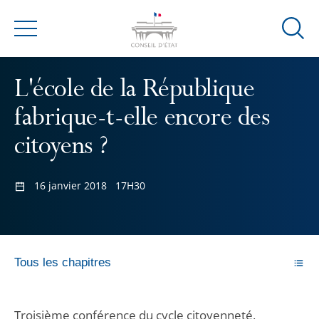
Ouvrir
Menu
la
modal
L'école de la République
de
reche
fabrique-t-elle encore des
citoyens ?
16 janvier 2018
17H30
Tous les chapitres
Troisième conférence du cycle citoyenneté,