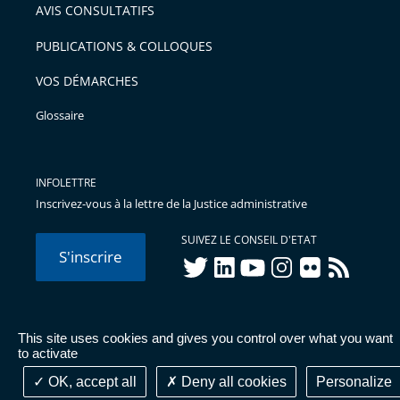
AVIS CONSULTATIFS
avant
PUBLICATIONS & COLLOQUES
VOS DÉMARCHES
Glossaire
INFOLETTRE
Inscrivez-vous à la lettre de la Justice administrative
SUIVEZ LE CONSEIL D'ETAT
S'inscrire
twitter
linkedIn
youtube
instagram
flickr
rss
This site uses cookies and gives you control over what you want
© Conseil d'État 2026 -
Mentions légales
-
Cookies
-
Données
to activate
personnelles
-
Publications administratives
-
Accessibilité :
partiellement conforme
OK, accept all
Deny all cookies
Personalize