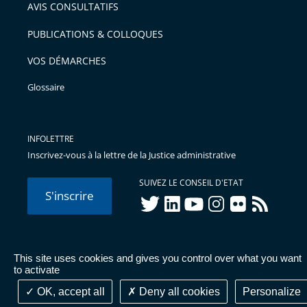
AVIS CONSULTATIFS
avant
PUBLICATIONS & COLLOQUES
VOS DÉMARCHES
Glossaire
INFOLETTRE
Inscrivez-vous à la lettre de la Justice administrative
SUIVEZ LE CONSEIL D'ETAT
S'inscrire
twitter
linkedIn
youtube
instagram
flickr
rss
This site uses cookies and gives you control over what you want
© Conseil d'État 2026 -
Mentions légales
-
Cookies
-
Données
to activate
personnelles
-
Publications administratives
-
Accessibilité :
partiellement conforme
OK, accept all
Deny all cookies
Personalize