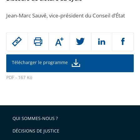
Jean‐Marc Sauvé, vice‐président du Conseil d’État
Passer
Augmenter
le
ou
réduire
partage
la
taille
de
Télécharger le programme
de
la
l'article
police
PDF - 167 Ko
pour
Passer
arriver
le
après
partage
de
QUI SOMMES-NOUS ?
l'article
pour
DÉCISIONS DE JUSTICE
arriver