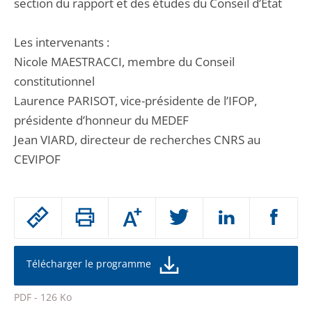
section du rapport et des études du Conseil d’État
Les intervenants :
Nicole MAESTRACCI, membre du Conseil
constitutionnel
Laurence PARISOT, vice-présidente de l’IFOP,
présidente d’honneur du MEDEF
Jean VIARD, directeur de recherches CNRS au
CEVIPOF
Passer
Augmenter
le
ou
réduire
partage
la
taille
de
Télécharger le programme
de
la
l'article
police
PDF - 126 Ko
pour