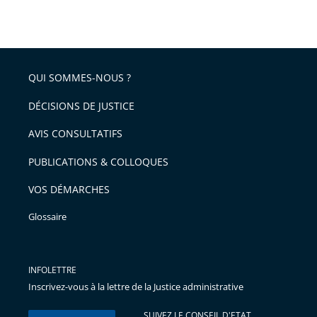
Passer
arriver
le
après
partage
de
QUI SOMMES-NOUS ?
l'article
pour
DÉCISIONS DE JUSTICE
arriver
AVIS CONSULTATIFS
avant
PUBLICATIONS & COLLOQUES
VOS DÉMARCHES
Glossaire
INFOLETTRE
Inscrivez-vous à la lettre de la Justice administrative
SUIVEZ LE CONSEIL D'ETAT