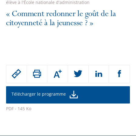
élève à l'École nationale d'administration
«
Comment redonner le goût de la
citoyenneté à la jeunesse ?
»
Passer
Augmenter
le
ou
réduire
partage
la
taille
de
Télécharger le programme
de
la
l'article
police
PDF - 145 Ko
pour
Passer
arriver
le
après
partage