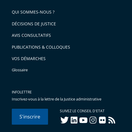
de
QUI SOMMES-NOUS ?
l'article
pour
DÉCISIONS DE JUSTICE
arriver
AVIS CONSULTATIFS
avant
PUBLICATIONS & COLLOQUES
VOS DÉMARCHES
Glossaire
INFOLETTRE
Inscrivez-vous à la lettre de la Justice administrative
SUIVEZ LE CONSEIL D'ETAT
S'inscrire
twitter
linkedIn
youtube
instagram
flickr
rss