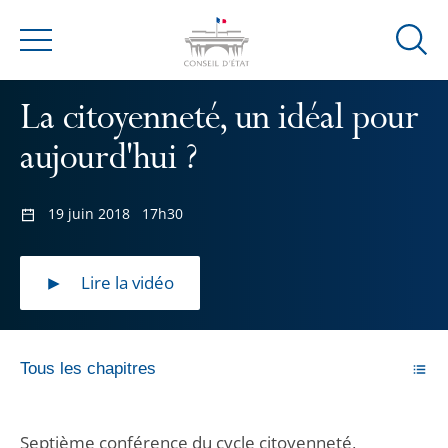
Ouvrir
Menu
la
modal
La citoyenneté, un idéal pour
de
reche
aujourd'hui ?
19 juin 2018
17h30
Lire la vidéo
Tous les chapitres
Septième conférence du cycle citoyenneté,