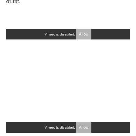
d’État.
Vimeo is disabled.
Allow
Vimeo is disabled.
Allow