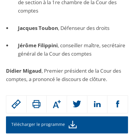
de section à la 1re chambre de la Cour des
comptes
Jacques Toubon
, Défenseur des droits
Jérôme Filippini
, conseiller maître, secrétaire
général de la Cour des comptes
Didier Migaud
, Premier président de la Cour des
comptes, a prononcé le discours de clôture.
Passer
Augmenter
le
ou
réduire
partage
la
taille
de
Télécharger le programme
de
la
l'article
police