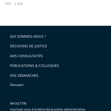
PDF - 2 MB
pour
Passer
arriver
le
après
partage
de
QUI SOMMES-NOUS ?
l'article
pour
DÉCISIONS DE JUSTICE
arriver
AVIS CONSULTATIFS
avant
PUBLICATIONS & COLLOQUES
VOS DÉMARCHES
Glossaire
INFOLETTRE
Inscrivez-vous à la lettre de la Justice administrative