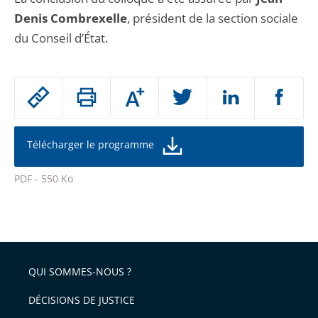
Denis Combrexelle
, président de la section sociale
du Conseil d’État.
Passer
Augmenter
le
ou
réduire
partage
la
taille
de
Télécharger le programme
de
la
l'article
police
PDF - 550 Ko
pour
Passer
arriver
le
après
partage
de
QUI SOMMES-NOUS ?
l'article
pour
DÉCISIONS DE JUSTICE
arriver