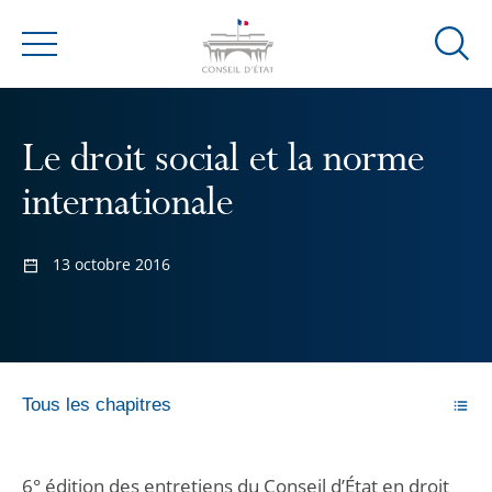
Ouvrir
Menu
la
modal
de
Le droit social et la norme
reche
internationale
13 octobre 2016
Tous les chapitres
6° édition des entretiens du Conseil d’État en droit