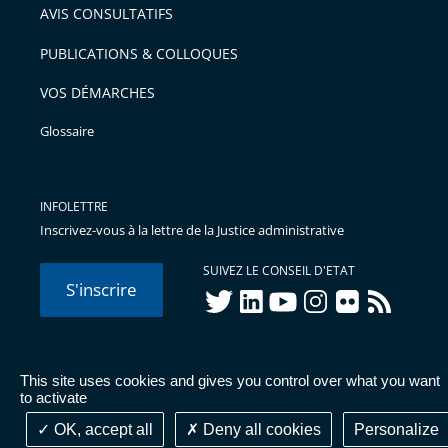
AVIS CONSULTATIFS
avant
PUBLICATIONS & COLLOQUES
VOS DÉMARCHES
Glossaire
INFOLETTRE
Inscrivez-vous à la lettre de la Justice administrative
SUIVEZ LE CONSEIL D'ETAT
S'inscrire
twitter
linkedIn
youtube
instagram
flickr
rss
This site uses cookies and gives you control over what you want
© Conseil d'État 2026 -
Mentions légales
-
Cookies
-
Données
to activate
personnelles
-
Publications administratives
-
Accessibilité :
partiellement conforme
OK, accept all
Deny all cookies
Personalize