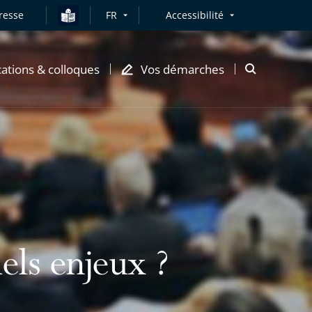
resse
FR
Accessibilité
cations & colloques
Vos démarches
Ouvrir
la
modale
de
recherche
els enjeux ?