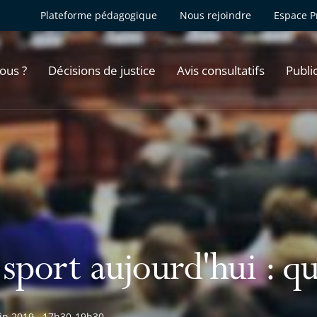
Plateforme pédagogique
Nous rejoindre
Espace P
ous ?
Décisions de justice
Avis consultatifs
Publi
sport aujourd'hui : qu
uin 2019
17h30-19h30