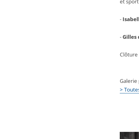
et spor
-
Isabel
-
Gilles
Clôture
Galerie
> Toutes