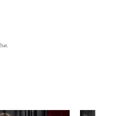
État.
Élément
Élément
précédent
suivant