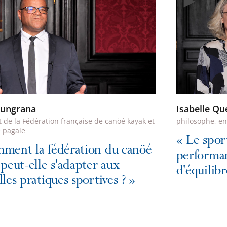
oungrana
Isabelle Qu
 de la Fédération française de canöé kayak et
philosophe, en
e pagaie
«
Le spor
ment la fédération du canöé
performa
peut-elle s'adapter aux
d'équilibr
les pratiques sportives ?
»