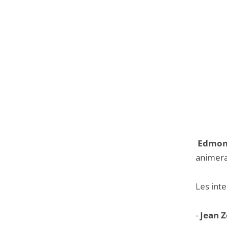
Edmon
animera
Les inte
-
Jean 