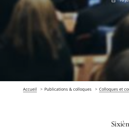
Accueil
Publications & colloques
Colloques et c
Passer
Passer
Sixièm