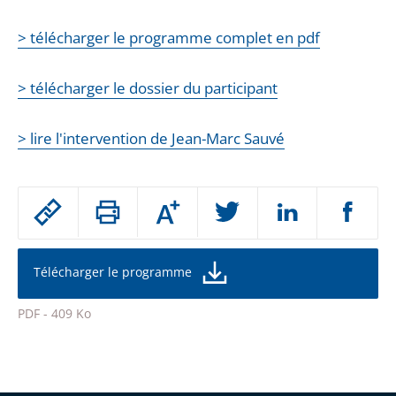
> télécharger le programme complet en pdf
> télécharger le dossier du participant
> lire l'intervention de Jean-Marc Sauvé
Passer
Augmenter
le
ou
réduire
partage
la
taille
de
Télécharger le programme
de
la
l'article
police
PDF - 409 Ko
pour
Passer
arriver
le
après
partage