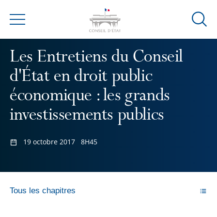
Ouvrir
Menu
la
modal
Les Entretiens du Conseil
de
reche
d'État en droit public
économique : les grands
investissements publics
19 octobre 2017
8H45
Tous les chapitres