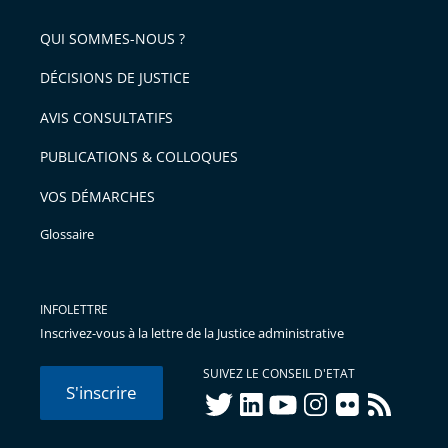
de
QUI SOMMES-NOUS ?
l'article
pour
DÉCISIONS DE JUSTICE
arriver
AVIS CONSULTATIFS
avant
PUBLICATIONS & COLLOQUES
VOS DÉMARCHES
Glossaire
INFOLETTRE
Inscrivez-vous à la lettre de la Justice administrative
SUIVEZ LE CONSEIL D'ETAT
S'inscrire
twitter
linkedIn
youtube
instagram
flickr
rss