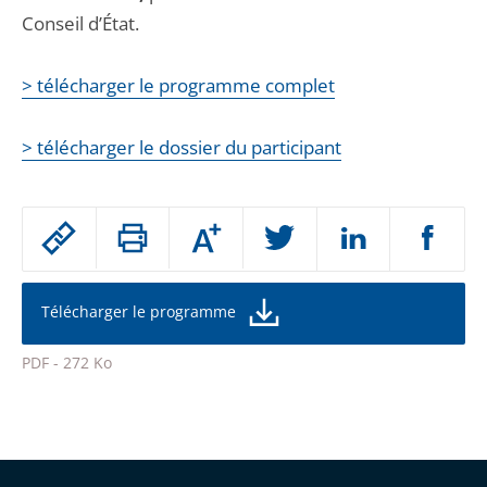
Conseil d’État.
> télécharger le programme complet
> télécharger le dossier du participant
Passer
Augmenter
le
ou
réduire
partage
la
taille
de
Télécharger le programme
de
la
l'article
police
PDF - 272 Ko
pour
Passer
arriver
le
après
partage
de