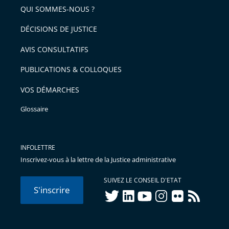
QUI SOMMES-NOUS ?
l'article
pour
DÉCISIONS DE JUSTICE
arriver
AVIS CONSULTATIFS
avant
PUBLICATIONS & COLLOQUES
VOS DÉMARCHES
Glossaire
INFOLETTRE
Inscrivez-vous à la lettre de la Justice administrative
SUIVEZ LE CONSEIL D'ETAT
S'inscrire
twitter
linkedIn
youtube
instagram
flickr
rss