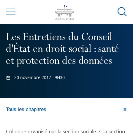
Ouvrir
Menu
la
modal
Les Entretiens du Conseil
de
reche
d'État en droit social : santé
et protection des données
30 novembre 2017
9H30
Tous les chapitres
Colloque organisé par la section sociale et la section