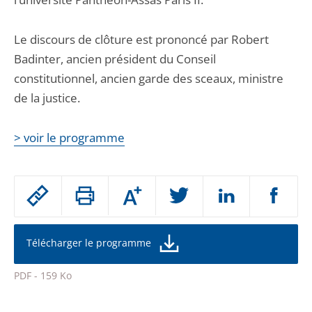
Le discours de clôture est prononcé par Robert
Badinter, ancien président du Conseil
constitutionnel, ancien garde des sceaux, ministre
de la justice.
> voir le programme
Passer
Augmenter
le
ou
réduire
partage
la
taille
de
Télécharger le programme
de
la
l'article
police
PDF - 159 Ko
pour
Passer
arriver
le