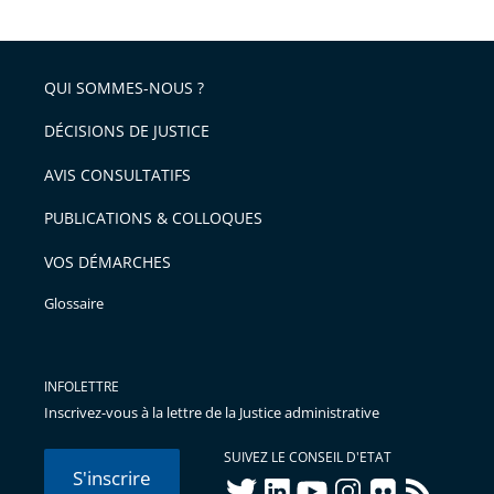
après
partage
de
QUI SOMMES-NOUS ?
l'article
pour
DÉCISIONS DE JUSTICE
arriver
AVIS CONSULTATIFS
avant
PUBLICATIONS & COLLOQUES
VOS DÉMARCHES
Glossaire
INFOLETTRE
Inscrivez-vous à la lettre de la Justice administrative
SUIVEZ LE CONSEIL D'ETAT
S'inscrire
twitter
linkedIn
youtube
instagram
flickr
rss