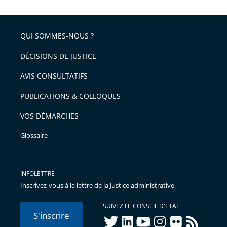
après
partage
de
QUI SOMMES-NOUS ?
l'article
pour
DÉCISIONS DE JUSTICE
arriver
AVIS CONSULTATIFS
avant
PUBLICATIONS & COLLOQUES
VOS DÉMARCHES
Glossaire
INFOLETTRE
Inscrivez-vous à la lettre de la Justice administrative
SUIVEZ LE CONSEIL D'ETAT
S'inscrire
twitter
linkedIn
youtube
instagram
flickr
rss