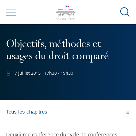
Ouvrir
Menu
la
modal
de
Objectifs, méthodes et
reche
usages du droit comparé
7 juillet 2015
17h30 - 19h30
Tous les chapitres
Deuxième conférence du cycle de conférences