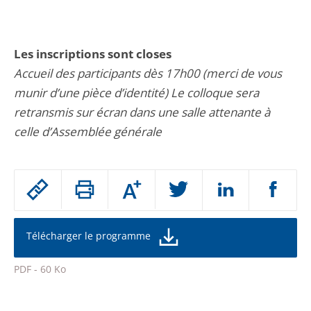
Les inscriptions sont closes
Accueil des participants dès 17h00 (merci de vous
munir d’une pièce d’identité) Le colloque sera
retransmis sur écran dans une salle attenante à
celle d’Assemblée générale
Passer
Augmenter
le
ou
réduire
partage
la
taille
de
Télécharger le programme
de
la
l'article
police
PDF - 60 Ko
pour
Passer
arriver
le