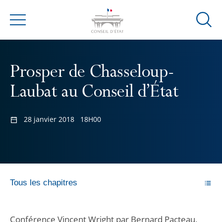
Ouvrir
Menu
la
modal
de
Prosper de Chasseloup-
reche
Laubat au Conseil d’État
28 janvier 2018
18H00
Tous les chapitres
Conférence Vincent Wright par Bernard Pacteau,