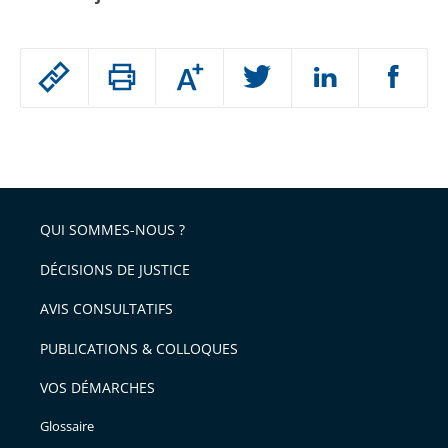
Passer
Augmenter
le
ou
réduire
partage
Passer
la
taille
de
le
de
la
l'article
partage
police
pour
de
arriver
QUI SOMMES-NOUS ?
l'article
après
pour
DÉCISIONS DE JUSTICE
arriver
AVIS CONSULTATIFS
avant
PUBLICATIONS & COLLOQUES
VOS DÉMARCHES
Glossaire