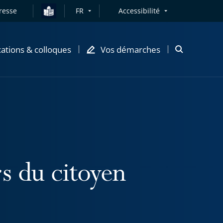
resse
FR
Accessibilité
cations & colloques
Vos démarches
Ouvrir
la
modale
de
recherche
rs du citoyen