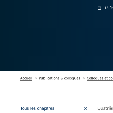
13 fé
Accueil
Publications & colloques
Colloques et c
Passer
Quatriè
Tous les chapitres