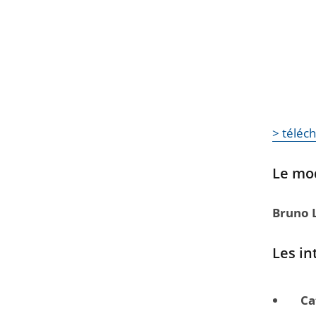
> téléch
Le mo
Bruno 
Les in
Ca